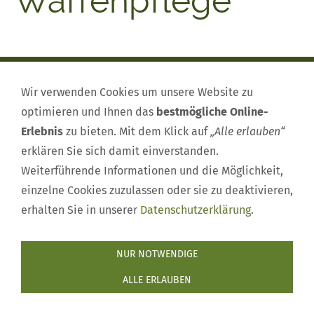
Waffenpflege
Impressum
|
Mitglied werden
|
Rehkitzrettung
|
Kontakt
Wir verwenden Cookies um unsere Website zu
|
Termine
|
Nachrichten
|
Datenschutzerklärung
|
optimieren und Ihnen das
bestmögliche Online-
Erlebnis
zu bieten. Mit dem Klick auf
„Alle erlauben“
erklären Sie sich damit einverstanden.
Weiterführende Informationen und die Möglichkeit,
einzelne Cookies zuzulassen oder sie zu deaktivieren,
erhalten Sie in unserer
Datenschutzerklärung
.
NUR NOTWENDIGE
ALLE ERLAUBEN