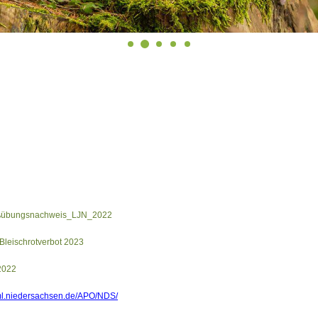
ßübungsnachweis_LJN_2022
 Bleischrotverbot 2023
2022
k.ml.niedersachsen.de/APO/NDS/