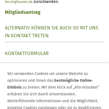
zurücksenden.
barsinghausen.de
Mitgliedsantrag
ALTERNATIV KÖNNEN SIE AUCH SO MIT UNS
IN KONTAKT TRETEN
KONTAKTFORMULAR
Dieser Inhalt kann leider nicht angezeigt werden,
da Sie der Speicherung der für die Darstellung
Wir verwenden Cookies um unsere Website zu
notwendigen
Cookies
widersprochen haben.
optimieren und Ihnen das
bestmögliche Online-
Besuchen Sie die Seite
Datenschutzerklärung
, um
Erlebnis
zu bieten. Mit dem Klick auf
„Alle erlauben“
Ihre Cookie-Präferenzen anzupassen.
erklären Sie sich damit einverstanden.
Weiterführende Informationen und die Möglichkeit,
DIESEN COOKIE ZULASSEN
einzelne Cookies zuzulassen oder sie zu deaktivieren,