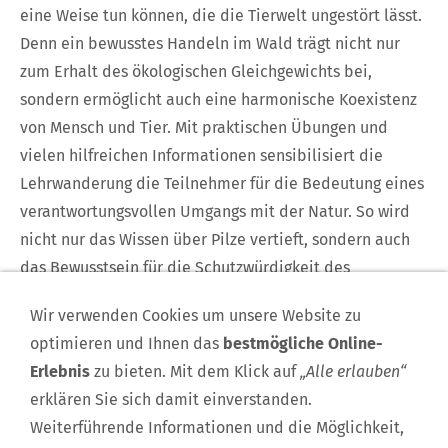
eine Weise tun können, die die Tierwelt ungestört lässt.
Denn ein bewusstes Handeln im Wald trägt nicht nur
zum Erhalt des ökologischen Gleichgewichts bei,
sondern ermöglicht auch eine harmonische Koexistenz
von Mensch und Tier. Mit praktischen Übungen und
vielen hilfreichen Informationen sensibilisiert die
Lehrwanderung die Teilnehmer für die Bedeutung eines
verantwortungsvollen Umgangs mit der Natur. So wird
nicht nur das Wissen über Pilze vertieft, sondern auch
das Bewusstsein für die Schutzwürdigkeit des
Lebensraums Wald geschärft. Treffpunkt: Parkplatz am
Wir verwenden Cookies um unsere Website zu
Forsthaus Argestorf Uhrzeit: 09:00 – 13:00 Uhr
optimieren und Ihnen das
bestmögliche Online-
Teilnehmerzahl: max. 20 Personen Unkostenbeitrag: 20
Erlebnis
zu bieten. Mit dem Klick auf
„Alle erlauben“
Euro
erklären Sie sich damit einverstanden.
Weiterführende Informationen und die Möglichkeit,
TERMIN HINZUFÜGEN