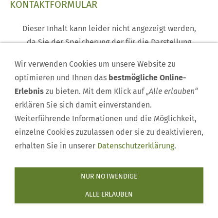
KONTAKTFORMULAR
Dieser Inhalt kann leider nicht angezeigt werden,
da Sie der Speicherung der für die Darstellung
notwendigen
Cookies
widersprochen haben.
Wir verwenden Cookies um unsere Website zu
Besuchen Sie die Seite
Datenschutzerklärung
, um
optimieren und Ihnen das
bestmögliche Online-
Ihre Cookie-Präferenzen anzupassen.
Erlebnis
zu bieten. Mit dem Klick auf
„Alle erlauben“
erklären Sie sich damit einverstanden.
DIESEN COOKIE ZULASSEN
Weiterführende Informationen und die Möglichkeit,
einzelne Cookies zuzulassen oder sie zu deaktivieren,
erhalten Sie in unserer
Datenschutzerklärung
.
Impressum
|
Mitglied werden
|
Rehkitzrettung
|
Kontakt
NUR NOTWENDIGE
|
Termine
|
Nachrichten
|
Datenschutzerklärung
|
ALLE ERLAUBEN