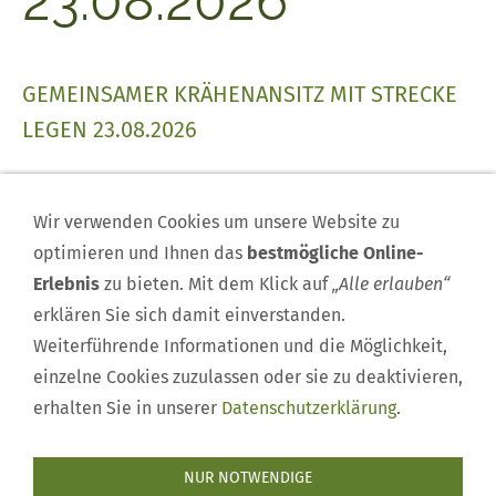
23.08.2026
GEMEINSAMER KRÄHENANSITZ MIT STRECKE
LEGEN 23.08.2026
Dieser Inhalt kann leider nicht angezeigt werden,
da Sie der Speicherung der für die Darstellung
Wir verwenden Cookies um unsere Website zu
notwendigen
Cookies
widersprochen haben.
optimieren und Ihnen das
bestmögliche Online-
Besuchen Sie die Seite
Datenschutzerklärung
, um
Erlebnis
zu bieten. Mit dem Klick auf
„Alle erlauben“
Ihre Cookie-Präferenzen anzupassen.
erklären Sie sich damit einverstanden.
Weiterführende Informationen und die Möglichkeit,
DIESEN COOKIE ZULASSEN
einzelne Cookies zuzulassen oder sie zu deaktivieren,
erhalten Sie in unserer
Datenschutzerklärung
.
NUR NOTWENDIGE
Impressum
|
Mitglied werden
|
Rehkitzrettung
|
Kontakt