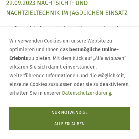
29.09.2023 NACHTSICHT- UND
NACHTZIELTECHNIK IM JAGDLICHEN EINSATZ
Dieser Inhalt kann leider nicht angezeigt werden,
da Sie der Speicherung der für die Darstellung
Wir verwenden Cookies um unsere Website zu
notwendigen
Cookies
widersprochen haben.
optimieren und Ihnen das
bestmögliche Online-
Besuchen Sie die Seite
Datenschutzerklärung
, um
Erlebnis
zu bieten. Mit dem Klick auf
„Alle erlauben“
Ihre Cookie-Präferenzen anzupassen.
erklären Sie sich damit einverstanden.
Weiterführende Informationen und die Möglichkeit,
DIESEN COOKIE ZULASSEN
einzelne Cookies zuzulassen oder sie zu deaktivieren,
erhalten Sie in unserer
Datenschutzerklärung
.
NUR NOTWENDIGE
Impressum
|
Mitglied werden
|
Rehkitzrettung
|
Kontakt
|
Termine
|
Nachrichten
|
Datenschutzerklärung
|
ALLE ERLAUBEN