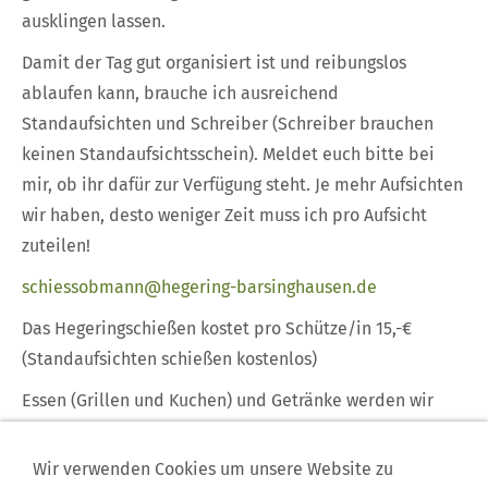
ausklingen lassen.
Damit der Tag gut organisiert ist und reibungslos
ablaufen kann, brauche ich ausreichend
Standaufsichten und Schreiber (Schreiber brauchen
keinen Standaufsichtsschein). Meldet euch bitte bei
mir, ob ihr dafür zur Verfügung steht. Je mehr Aufsichten
wir haben, desto weniger Zeit muss ich pro Aufsicht
zuteilen!
schiessobmann@hegering-barsinghausen.de
Das Hegeringschießen kostet pro Schütze/in 15,-€
(Standaufsichten schießen kostenlos)
Essen (Grillen und Kuchen) und Getränke werden wir
anbieten, wer dazu etwas beitragen möchte, z.B. Salate,
Kuchen o.ä. melde sich gerne bei mir.
Wir verwenden Cookies um unsere Website zu