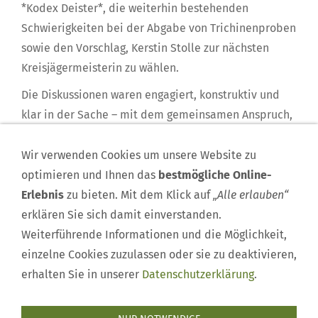
*Kodex Deister*, die weiterhin bestehenden
Schwierigkeiten bei der Abgabe von Trichinenproben
sowie den Vorschlag, Kerstin Stolle zur nächsten
Kreisjägermeisterin zu wählen.
Die Diskussionen waren engagiert, konstruktiv und
klar in der Sache – mit dem gemeinsamen Anspruch,
praktikable Lösungen zu finden und die jagdliche
Arbeit vor Ort weiter zu stärken.
Wir verwenden Cookies um unsere Website zu
optimieren und Ihnen das
bestmögliche Online-
Fotos und Text: Wolfram Klöber
Erlebnis
zu bieten. Mit dem Klick auf
„Alle erlauben“
erklären Sie sich damit einverstanden.
Weiterführende Informationen und die Möglichkeit,
einzelne Cookies zuzulassen oder sie zu deaktivieren,
erhalten Sie in unserer
Datenschutzerklärung
.