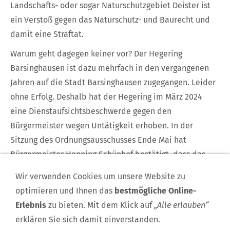
Landschafts- oder sogar Naturschutzgebiet Deister ist
ein Verstoß gegen das Naturschutz- und Baurecht und
damit eine Straftat.
Warum geht dagegen keiner vor? Der Hegering
Barsinghausen ist dazu mehrfach in den vergangenen
Jahren auf die Stadt Barsinghausen zugegangen. Leider
ohne Erfolg. Deshalb hat der Hegering im März 2024
eine Dienstaufsichtsbeschwerde gegen den
Bürgermeister wegen Untätigkeit erhoben. In der
Sitzung des Ordnungsausschusses Ende Mai hat
Bürgermeister Henning Schünhof bestätigt, dass das
Ordnungsamt auch im Wald zuständig ist und gegen die
Wir verwenden Cookies um unsere Website zu
illegalen Trails und deren Nutzung vorgehen will.
optimieren und Ihnen das
bestmögliche Online-
Deshalb ist jetzt die Dienstaufsichtsbeschwerde vom
Erlebnis
zu bieten. Mit dem Klick auf
„Alle erlauben“
Rat der Stadt zurückgewiesen worden.
erklären Sie sich damit einverstanden.