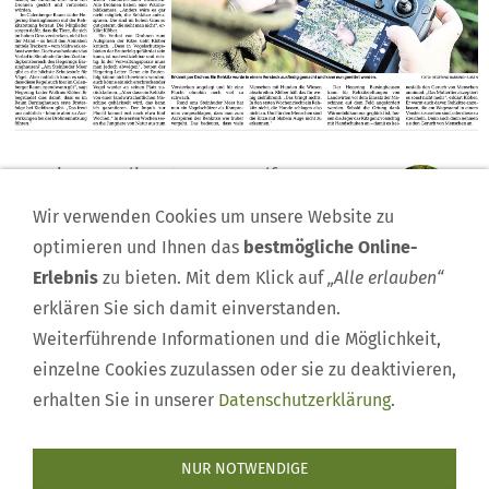
Freitag, 5. Juli 2024 von
Dr. Wolfram
Klöber
Wir verwenden Cookies um unsere Website zu
BARSINGHAUSEN
optimieren und Ihnen das
bestmögliche Online-
REHKITZRETTUNG UND
Erlebnis
zu bieten. Mit dem Klick auf
„Alle erlauben“
DROHNENEINSATZ
erklären Sie sich damit einverstanden.
Weiterführende Informationen und die Möglichkeit,
einzelne Cookies zuzulassen oder sie zu deaktivieren,
erhalten Sie in unserer
Datenschutzerklärung
.
NUR NOTWENDIGE
Impressum
|
Mitglied werden
|
Rehkitzrettung
|
Kontakt