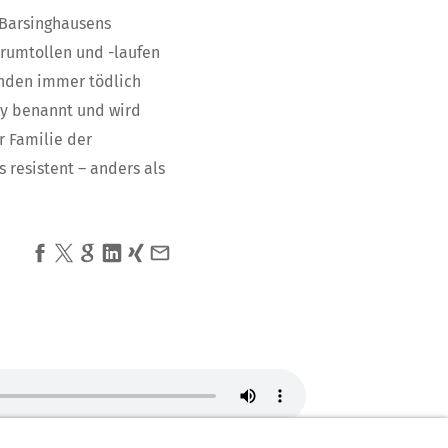
. Barsinghausens
erumtollen und -laufen
Hunden immer tödlich
zky benannt und wird
r Familie der
 resistent – anders als